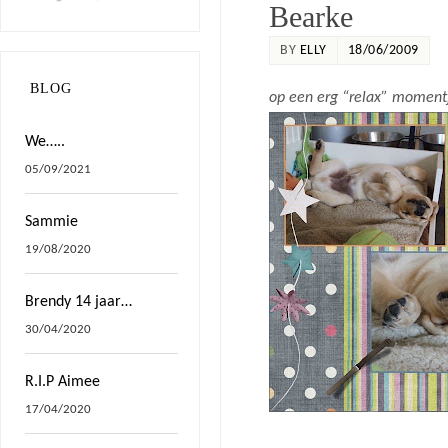
Bearke
BY
ELLY
18/06/2009
BLOG
op een erg “relax” momentj
We…..
05/09/2021
Sammie
19/08/2020
Brendy 14 jaar…
30/04/2020
R.I.P Aimee
17/04/2020