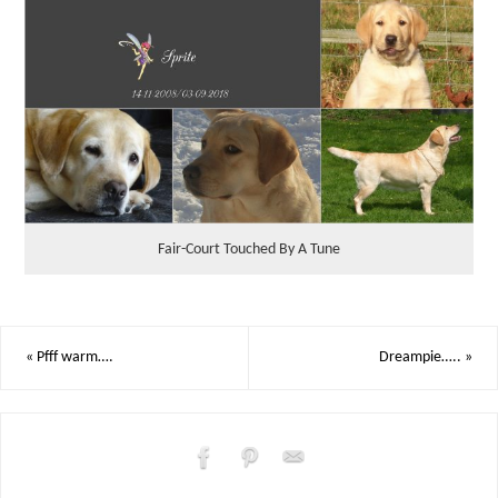
Fair-Court Touched By A Tune
«
Pfff warm….
Dreampie…..
»