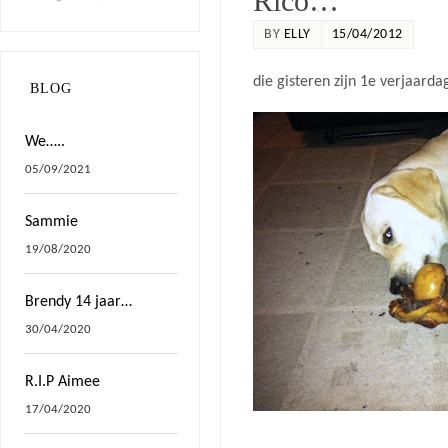
Rico…
BY
ELLY
15/04/2012
die gisteren zijn 1e verjaarda
BLOG
We…..
05/09/2021
Sammie
19/08/2020
Brendy 14 jaar…
30/04/2020
R.I.P Aimee
17/04/2020