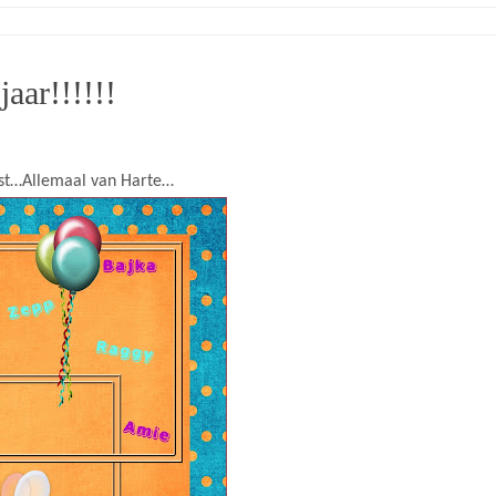
aar!!!!!!
st…Allemaal van Harte…