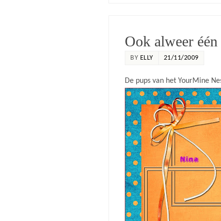
Ook alweer één j
BY
ELLY
21/11/2009
De pups van het YourMine Ne