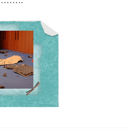
d………….