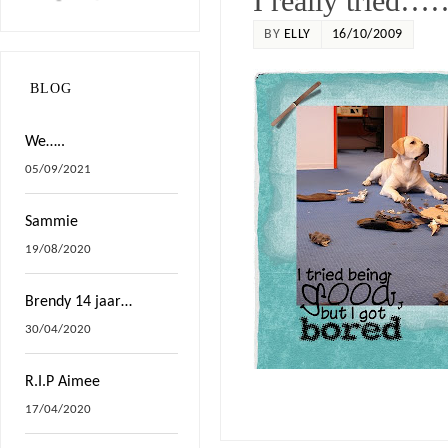
I really trie
BY
ELLY
16/10/2009
BLOG
We…..
05/09/2021
Sammie
19/08/2020
Brendy 14 jaar…
30/04/2020
R.I.P Aimee
17/04/2020