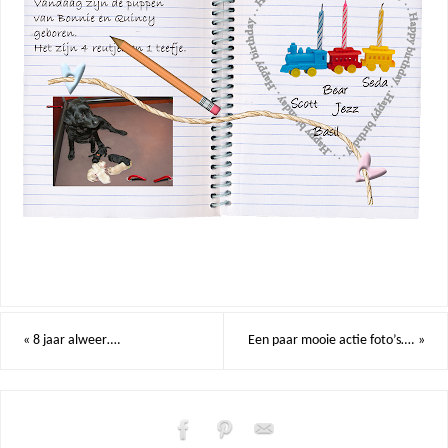
«
8 jaar alweer….
Een paar mooie actie foto’s….
»