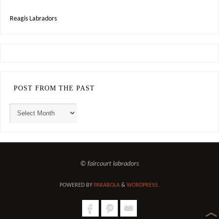
Reagis Labradors
POST FROM THE PAST
© faircourt labradors
POWERED BY
PARABOLA
&
WORDPRESS.