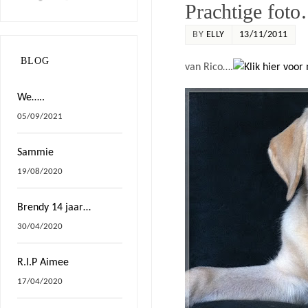
Prachtige fot
BY
ELLY
13/11/2011
BLOG
van Rico….
We…..
05/09/2021
Sammie
19/08/2020
Brendy 14 jaar…
30/04/2020
R.I.P Aimee
17/04/2020