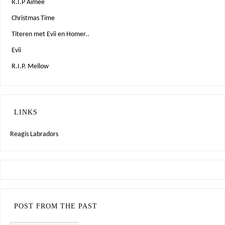
R.I.P Aimee
Christmas Time
Titeren met Evii en Homer..
Evii
R.I.P. Mellow
LINKS
Reagis Labradors
POST FROM THE PAST