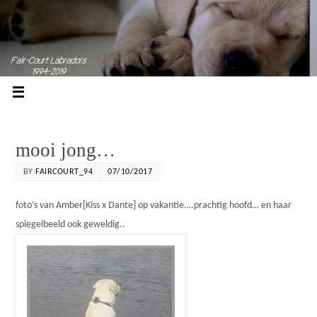
mooi jong…
BY
FAIRCOURT_94
07/10/2017
foto’s van Amber[Kiss x Dante] op vakantie….prachtig hoofd… en haar
spiegelbeeld ook geweldig..