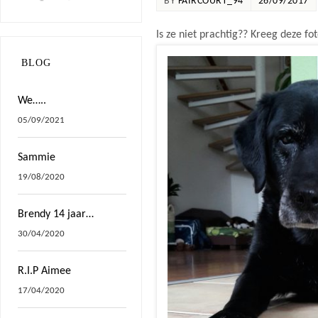
BY
FAIRCOURT_94
26/09/2017
Is ze niet prachtig?? Kreeg deze fo
BLOG
We…..
05/09/2021
Sammie
19/08/2020
Brendy 14 jaar…
30/04/2020
R.I.P Aimee
17/04/2020