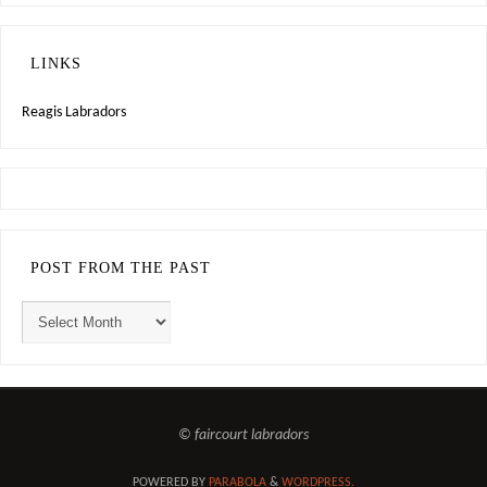
LINKS
Reagis Labradors
POST FROM THE PAST
© faircourt labradors
POWERED BY
PARABOLA
&
WORDPRESS.