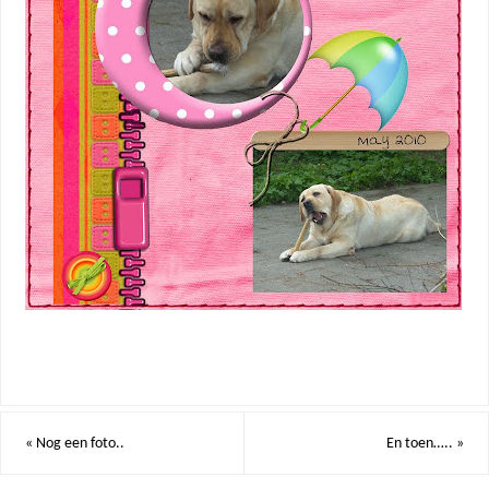
«
Nog een foto..
En toen…..
»